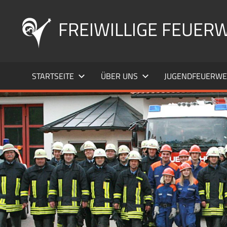
Zum
Inhalt
FREIWILLIGE FEUERW
springen
STARTSEITE
ÜBER UNS
JUGENDFEUERW