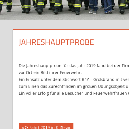
JAHRESHAUPTPROBE
Die Jahreshauptprobe für das Jahr 2019 fand bei der Fir
vor Ort ein Bild ihrer Feuerwehr.
Ein Einsatz unter dem Stichwort B4Y – Großbrand mit ve
zum Einen das Zurechtfinden im großen Übungsobjekt u
Ein voller Erfolg für alle Besucher und Feuerwehrfraue
Beitragsnavigation
Vorheriger
O-Fahrt 2019 in Kißlegg