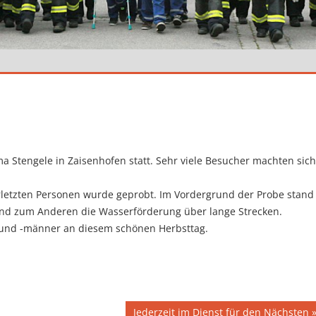
ma Stengele in Zaisenhofen statt. Sehr viele Besucher machten sich
rletzten Personen wurde geprobt. Im Vordergrund der Probe stand
nd zum Anderen die Wasserförderung über lange Strecken.
n und -männer an diesem schönen Herbsttag.
Nächster
Jederzeit im Dienst für den Nächsten