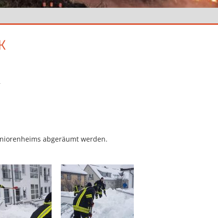
K
r
eniorenheims abgeräumt werden.