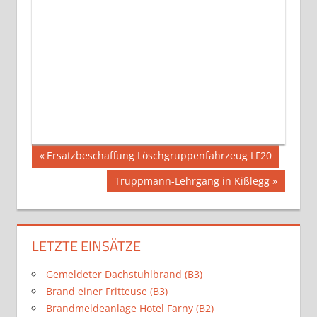
Beitragsnavigation
Vorheriger
Ersatzbeschaffung Löschgruppenfahrzeug LF20
Beitrag:
Nächster
Truppmann-Lehrgang in Kißlegg
Beitrag:
LETZTE EINSÄTZE
Gemeldeter Dachstuhlbrand (B3)
Brand einer Fritteuse (B3)
Brandmeldeanlage Hotel Farny (B2)