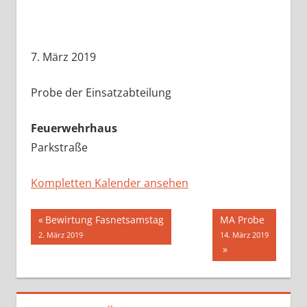
Probe
7. März 2019
Probe der Einsatzabteilung
Feuerwehrhaus
Parkstraße
Kompletten Kalender ansehen
Beitragsnavigation
Bewirtung Fasnetsamstag
MA Probe
2. März 2019
14. März 2019