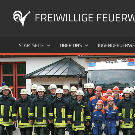
Zum
Inhalt
FREIWILLIGE FEUERW
springen
STARTSEITE
ÜBER UNS
JUGENDFEUERW