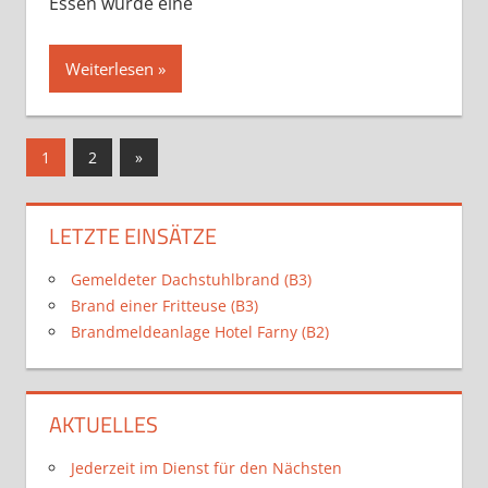
Essen wurde eine
Weiterlesen
Beitragsnavigation
Nächste
1
2
»
Beiträge
LETZTE EINSÄTZE
Gemeldeter Dachstuhlbrand (B3)
Brand einer Fritteuse (B3)
Brandmeldeanlage Hotel Farny (B2)
AKTUELLES
Jederzeit im Dienst für den Nächsten